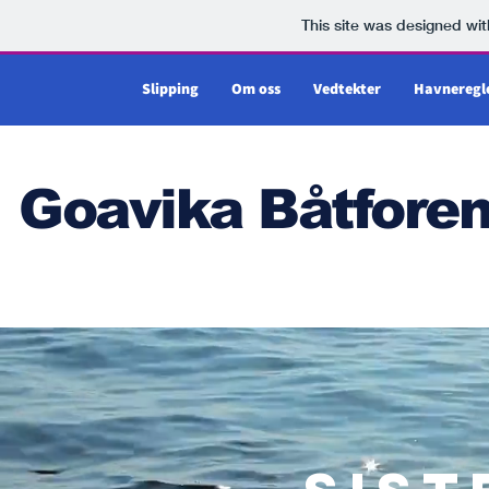
This site was designed wi
Slipping
Om oss
Vedtekter
Havneregl
Goavika Båtforen