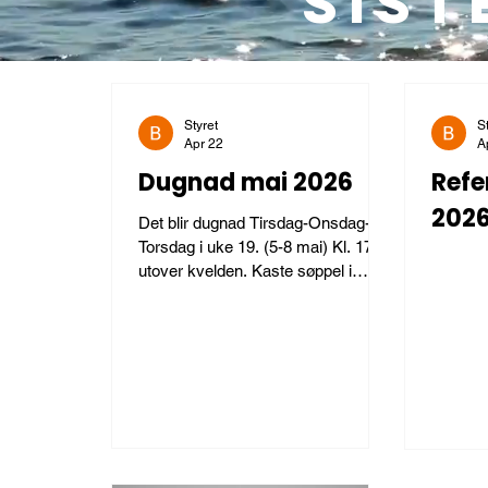
SIST
Styret
S
Apr 22
A
Dugnad mai 2026
Refe
202
Det blir dugnad Tirsdag-Onsdag-
Torsdag i uke 19. (5-8 mai) Kl. 17 og
utover kvelden. Kaste søppel i
kontainer, reparere vannposter og
flere andre prosjekter.